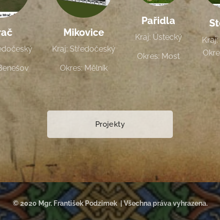
Pařidla
St
rač
Mikovice
Kraj: Ústecký
Kraj
ředočeský
Kraj: Středočeský
Okre
Okres: Most
 Benešov
Okres: Mělník
Projekty
© 2020 Mgr. František Podzimek | Všechna práva vyhrazena.