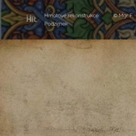
Hmotové rekonstrukce © Mgr. F.
Podzimek