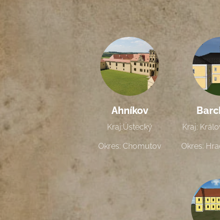
Ahníkov
Barc
Kraj:Ústecký
Kraj: Král
Okres: Chomutov
Okres: Hra