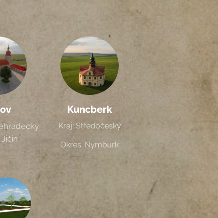
řov
Kuncberk
vehradecký
Kraj: Středočeský
 Jičin
Okres: Nymburk