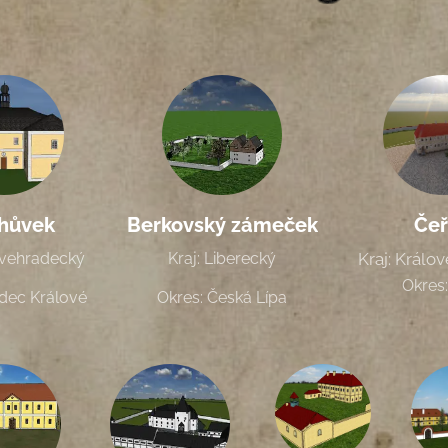
hůvek
Berkovský zámeček
Če
ovehradecký
Kraj: Liberecký
Kraj: Králo
Okres:
dec Králové
Okres: Česká Lípa