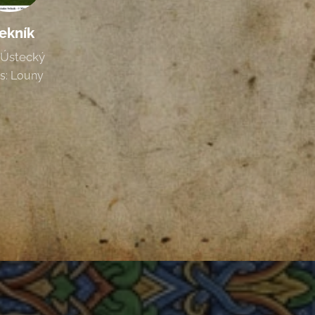
ekník
: Ústecký
s: Louny