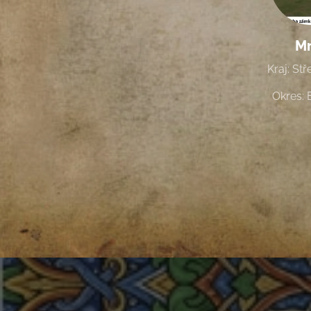
M
Kraj: St
Okres: