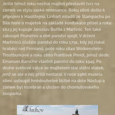
Ještě téhož roku nechal majitel přestavět tvrz na
zámek ve stylu saské renesance. Roku 1606 došlo k
připojení k Hasištejnu. Linhart mladší ze Štampachu po
Bílé hoře o majetek na základě konfiskace přišel a roku
1623 jej kupuje Jaroslav Bořita z Martinic. Ten také
zakoupil Prunéřov a obě panství spojil. V držení
Martiniců zůstalo panství do roku 1791, kdy jej získal
hraběcí rod Firmianů, poté roku 1840 Wolkenstein-
Trostburkové a roku 1880 František Preidl, jehož dědic
Emanuel Karsche vlastnil panství do roku 1945. Po
druhé světové válce se majitelem stal státní statek,
jenž se ale o něj příliš nestaral. V roce 1986 musela
obec ustoupit hnědouhelné těžbě na dole Nástup a
zámek byl rozebrán a uložen do chomutovského
zooparku.