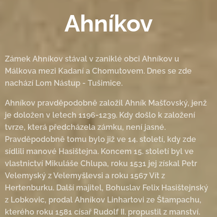
Ahníkov
Zámek Ahníkov stával v zaniklé obci Ahníkov u
Málkova mezi Kadaní a Chomutovem. Dnes se zde
nachází Lom Nástup - Tušimice.
Ahníkov pravděpodobně založil Ahník Mašťovský, jenž
je doložen v letech 1196-1239. Kdy došlo k založení
tvrze, která předcházela zámku, není jasné.
Pravděpodobně tomu bylo již ve 14. století, kdy zde
sídlili manové Hasištejna. Koncem 15. století byl ve
vlastnictví Mikuláše Chlupa, roku 1531 jej získal Petr
Velemyský z Velemyšlevsi a roku 1567 Vít z
Hertenburku. Další majitel, Bohuslav Felix Hasištejnský
z Lobkovic, prodal Ahníkov Linhartovi ze Štampachu,
kterého roku 1581 císař Rudolf II. propustil z manství.