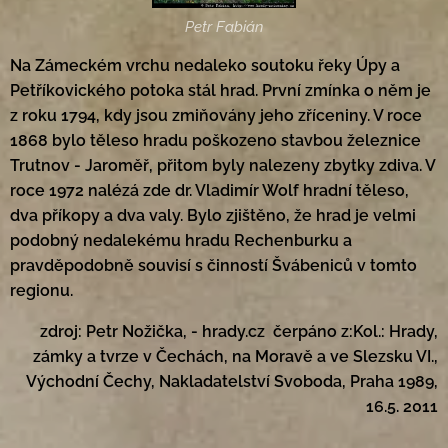
Petr Fabián
Na Zámeckém vrchu nedaleko soutoku řeky Úpy a
Petříkovického potoka stál hrad. První zmínka o něm je
z roku 1794, kdy jsou zmiňovány jeho zříceniny. V roce
1868 bylo těleso hradu poškozeno stavbou železnice
Trutnov - Jaroměř, přitom byly nalezeny zbytky zdiva. V
roce 1972 nalézá zde dr. Vladimír Wolf hradní těleso,
dva příkopy a dva valy. Bylo zjištěno, že hrad je velmi
podobný nedalekému hradu Rechenburku a
pravděpodobně souvisí s činností Švábeniců v tomto
regionu.
zdroj: Petr Nožička, - hrady.cz čerpáno z:Kol.: Hrady,
zámky a tvrze v Čechách, na Moravě a ve Slezsku VI.,
Východní Čechy, Nakladatelství Svoboda, Praha 1989,
16.5. 2011