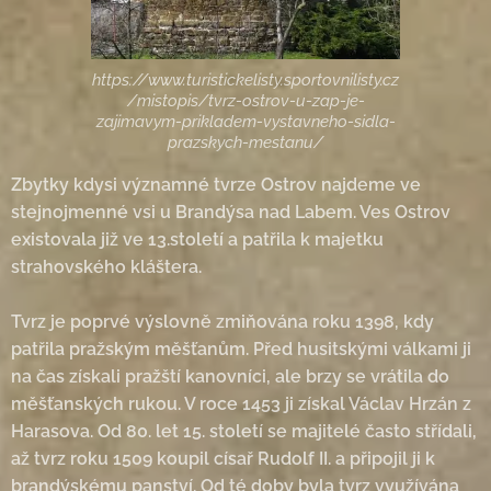
https://www.turistickelisty.sportovnilisty.cz
/mistopis/tvrz-ostrov-u-zap-je-
zajimavym-prikladem-vystavneho-sidla-
prazskych-mestanu/
Zbytky kdysi významné tvrze Ostrov najdeme ve
stejnojmenné vsi u Brandýsa nad Labem. Ves Ostrov
existovala již ve 13.století a patřila k majetku
strahovského kláštera.
Tvrz je poprvé výslovně zmiňována roku 1398, kdy
patřila pražským měšťanům. Před husitskými válkami ji
na čas získali pražští kanovníci, ale brzy se vrátila do
měšťanských rukou. V roce 1453 ji získal Václav Hrzán z
Harasova. Od 80. let 15. století se majitelé často střídali,
až tvrz roku 1509 koupil císař Rudolf II. a připojil ji k
brandýskému panství. Od té doby byla tvrz využívána