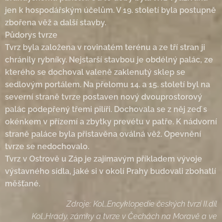
jen k hospodářským účelům. V 19. století byla postupně
zbořena věž a další stavby.
Půdorys tvrze
Tvrz byla založena v rovinatém terénu a ze tří stran ji
chránily rybníky. Nejstarší stavbou je obdélný palác, ze
kterého se dochoval valeně zaklenutý sklep se
sedlovým portálem. Na přelomu 14. a 15. století byl na
severní straně tvrze postaven nový dvouprostorový
palác podepřený třemi pilíři. Dochovala se z něj zeď s
okénkem v přízemí a zbytky prevétu v patře. K nádvorní
straně paláce byla přistavěna oválná věž. Opevnění
tvrze se nedochovalo.
Tvrz v Ostrově u Záp je zajímavým příkladem vývoje
výstavného sídla, jaké si v okolí Prahy budovali zbohatlí
měšťané.
Zdroje: Kol.,Encyklopedie českých tvrzí II.díl
Kol.,Hrady, zámky a tvrze v Čechách na Moravě a ve