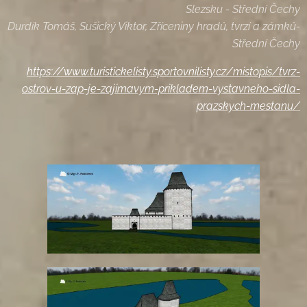
Slezsku - Střední Čechy
Durdík Tomáš, Sušický Viktor, Zříceniny hradů, tvrzí a zámků-
Střední Čechy
https://www.turistickelisty.sportovnilisty.cz/mistopis/tvrz-
ostrov-u-zap-je-zajimavym-prikladem-vystavneho-sidla-
prazskych-mestanu/