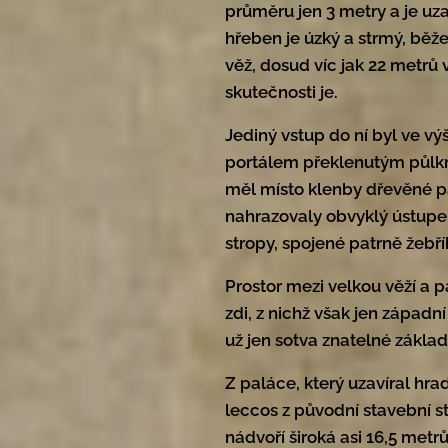
průměru jen 3 metry a je uza
hřeben je úzký a strmý, běže
věž, dosud víc jak 22 metrů 
skutečnosti je.
Jediný vstup do ní byl ve vý
portálem překlenutým půlkr
měl místo klenby dřevěné p
nahrazovaly obvyklý ústupek 
stropy, spojené patrně žebřík
Prostor mezi velkou věží a 
zdi, z nichž však jen západn
už jen sotva znatelné základ
Z paláce, který uzavíral hradn
leccos z původní stavební s
nádvoří široká asi 16,5 metr