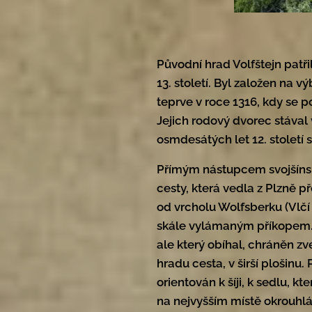
Původní hrad Volfštejn patř
13. století. Byl založen na v
teprve v roce 1316, kdy se 
Jejich rodový dvorec stával 
osmdesátých let 12. století
Přímým nástupcem svojšínsk
cesty, která vedla z Plzně 
od vrcholu Wolfsberku (Vlč
skále vylámaným příkopem. Č
ale který obíhal, chráněn z
hradu cesta, v širší plošinu.
orientován k šíji, k sedlu, kt
na nejvyšším místě okrouhlá, 