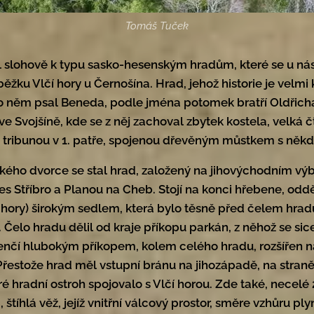
Tomáš Tuček
il slohově k typu sasko-hesenským hradům, které se u ná
ýběžku Vlčí hory u Černošína. Hrad, jehož historie je velm
po něm psal Beneda, podle jména potomek bratří Oldřicha
ve Svojšíně, kde se z něj zachoval zbytek kostela, velká 
 s tribunou v 1. patře, spojenou dřevěným můstkem s ně
ého dvorce se stal hrad, založený na jihovýchodním výb
přes Stříbro a Planou na Cheb. Stojí na konci hřebene, o
í hory) širokým sedlem, která bylo těsně před čelem hr
elo hradu dělil od kraje příkopu parkán, z něhož se sice
venčí hlubokým příkopem, kolem celého hradu, rozšířen n
 Přestože hrad měl vstupní bránu na jihozápadě, na straně,
eré hradní ostroh spojovalo s Vlčí horou. Zde také, necelé 2
štíhlá věž, jejíž vnitřní válcový prostor, směre vzhůru ply