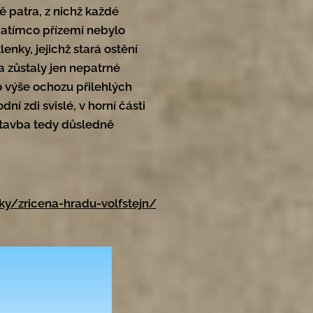
 patra, z nichž každé
Zatímco přízemí nebylo
nky, jejichž stará ostění
a zůstaly jen nepatrné
do výše ochozu přilehlých
í zdi svislé, v horní části
 Stavba tedy důsledně
ky/zricena-hradu-volfstejn/