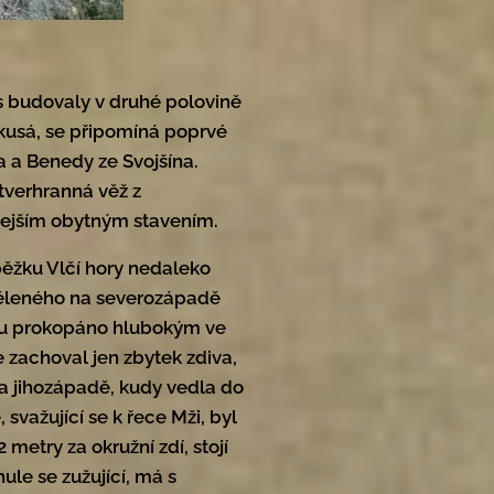
s budovaly v druhé polovině
i kusá, se připomíná poprvé
 a Benedy ze Svojšína.
čtverhranná věž z
kdejším obytným stavením.
ěžku Vlčí hory nedaleko
dděleného na severozápadě
adu prokopáno hlubokým ve
 zachoval jen zbytek zdiva,
a jihozápadě, kudy vedla do
 svažující se k řece Mži, byl
 metry za okružní zdí, stojí
nule se zužující, má s