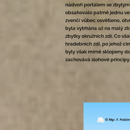
nádvoří portálem se zbylými
obsahovalo patrně jednu ve
zvenčí vůbec osvětleno, otví
byla vytrhána až na malý zb
zbytky okružních zdí. Co však
hradebních zdí, po jehož cim
byly však mírně sklopeny do
zachovává slohové principy