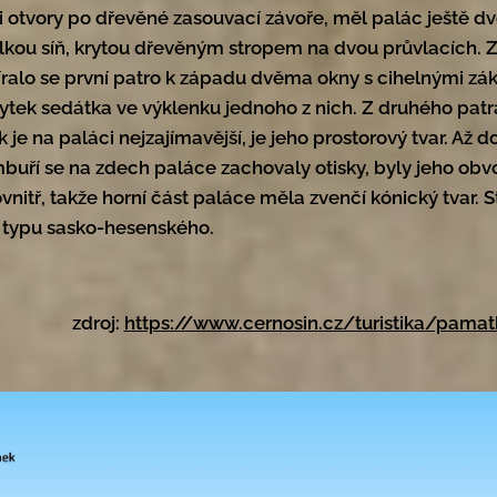
 otvory po dřevěné zasouvací závoře, měl palác ještě dvě
lkou síň, krytou dřevěným stropem na dvou průvlacích. 
ralo se první patro k západu dvěma okny s cihelnými zákle
ytek sedátka ve výklenku jednoho z nich. Z druhého patr
 je na paláci nejzajímavější, je jeho prostorový tvar. Až 
buří se na zdech paláce zachovaly otisky, byly jeho obvodn
vnitř, takže horní část paláce měla zvenčí kónický tvar.
 typu sasko-hesenského.
zdroj:
https://www.cernosin.cz/turistika/pamat