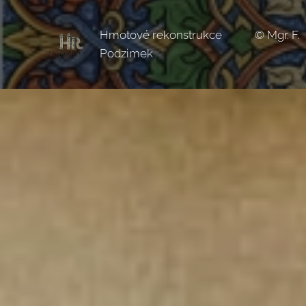
Hmotové rekonstrukce © Mgr. F.
Podzimek