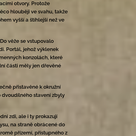
acími otvory. Protože
něco hlouběji ve svahu, takže
em vyšší a štíhlejší než ve
. Do věže se vstupovalo
. Portál, jehož výklenek
amenných konzolách, které
dní části měly jen dřevěné
ečně přistavěné k okružní
o dvoudílného stavení zbyly
ní zdi, ale i ty prokazují
rysu, na straně obrácené do
 Kromě přízemí, přístupného z