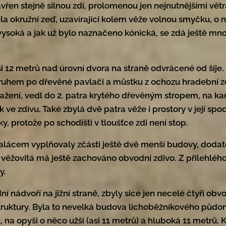
vřen stejně silnou zdí, prolomenou jen nejnutnějšími větr
la okružní zeď, uzavírající kolem věže volnou smyčku, o 
vysoká a jak už bylo naznačeno kónická, se zdá ještě mnoh
ši 12 metrů nad úrovní dvora na straně odvrácené od šíje
uhem po dřevěné pavlači a můstku z ochozu hradební zdi
ažení, vedl do 2. patra krytého dřevěným stropem, na k
ve zdivu. Také zbylá dvě patra věže i prostory v její spo
y, protože po schodišti v tloušťce zdi není stop.
palácem vyplňovaly zčásti ještě dvě menší budovy, dodat
í věžovitá má ještě zachováno obvodní zdivo. Z přilehléh
y.
í nádvoří na jižní straně, zbyly sice jen necelé čtyři obvod
truktury. Byla to nevelká budova lichoběžníkového půdo
ů, na opyši o něco užší (asi 11 metrů) a hluboká 11 metrů.