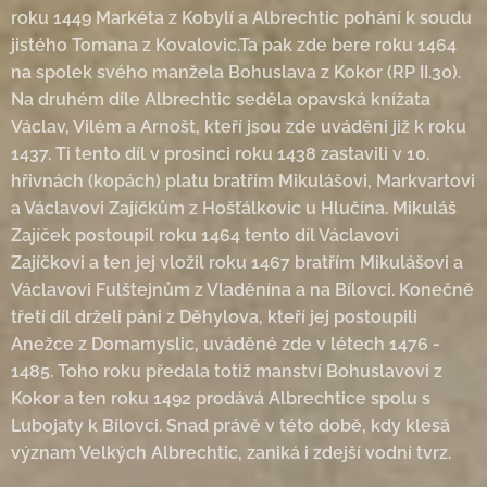
roku 1449 Markéta z Kobylí a Albrechtic pohání k soudu
jistého Tomana z Kovalovic.Ta pak zde bere roku 1464
na spolek svého manžela Bohuslava z Kokor (RP II.30).
Na druhém díle Albrechtic seděla opavská knížata
Václav, Vilém a Arnošt, kteří jsou zde uváděni již k roku
1437. Ti tento díl v prosinci roku 1438 zastavili v 10.
hřivnách (kopách) platu bratřím Mikulášovi, Markvartovi
a Václavovi Zajíčkům z Hošťálkovic u Hlučína. Mikuláš
Zajíček postoupil roku 1464 tento díl Václavovi
Zajíčkovi a ten jej vložil roku 1467 bratřím Mikulášovi a
Václavovi Fulštejnům z Vladěnína a na Bílovci. Konečně
třetí díl drželi páni z Děhylova, kteří jej postoupili
Anežce z Domamyslic, uváděné zde v létech 1476 -
1485. Toho roku předala totiž manství Bohuslavovi z
Kokor a ten roku 1492 prodává Albrechtice spolu s
Lubojaty k Bílovci. Snad právě v této době, kdy klesá
význam Velkých Albrechtic, zaniká i zdejší vodní tvrz.