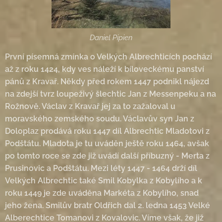
Daniel Pipien
První písemná zmínka o Velkých Albrechticích pochází
až z roku 1424, kdy ves náleží k bíloveckému panství
pánů z Kravař. Někdy před rokem 1447 podnikl nájezd
na zdejší tvrz loupeživý šlechtic Jan z Messenpeku a na
Rožnově. Václav z Kravař jej za to zažaloval u
moravského zemského soudu. Václavův syn Jan z
Doloplaz prodává roku 1447 díl Albrechtic Mladotovi z
Podštátu. Mladota je tu uváděn ještě roku 1464, avšak
po tomto roce se zde již uvádí další příbuzný - Merta z
Prusinovic a Podštátu. Mezi léty 1447 - 1464 drží díl
Velkých Albrechtic také Smil Kobylka z Kobylího a k
roku 1449 je zde uváděna Markéta z Kobylího, snad
jeho žena. Smilův bratr Oldřich dal 2. ledna 1453 Velké
Alberechtice Tomanovi z Kovalovic. Víme však, že již