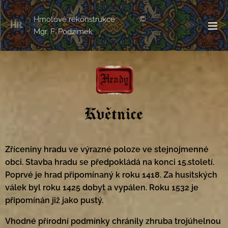
Hmotové rekonstrukce ©
Mgr. F. Podzimek
Zříceniny hradu ve výrazné poloze ve stejnojmenné
obci. Stavba hradu se předpokládá na konci 15.století.
Poprvé je hrad připomínaný k roku 1418. Za husitských
válek byl roku 1425 dobyt a vypálen. Roku 1532 je
připomínán již jako pustý.
Vhodné přírodní podmínky chránily zhruba trojúhelnou