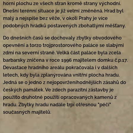
horní plochu ze všech stran kromě strany východní.
Dnešní terénní situace je již velmi změněná. Hrad byl
malý a nejspíše bez věže, v okolí Prahy je více
podobných hrádků postavených zbohatlými měšťany.
Do dnešních časů se dochovaly zbytky obvodového
opevnění a torzo trojprostorového paláce se slabými
zdmi na severní straně. Velká část paláce byla zcela
barbarsky zničena v roce 1996 majitelem domku č.p.17.
Devastace hradního areálu pokračovala i v dalších
letech, kdy byla zplanýrována vnitřní plocha hradu.
Jedná se o jedno z nejopovrženíhodnějších zásahů do
českých památek. Ve zdech parazitní zástavby je
použito druhotné použití opracovaných kamenů z
hradu. Zbytky hradu nadále trpí otřesnou "péčí"
současných majitelů.