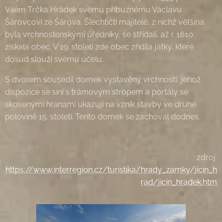
Vilém Trčka Hrádek svému příbuznému Václavu
Šárovcovi ze Šárova. Šlechtičtí majitelé, z nichž většina
byla vrchnostenskými úředníky, se střídali, až r. 1610
získala obec. V 19. století zde obec zřídila jatky, které
dosud slouží svému účelu.
S dvorem sousedil domek vystavěný vrchností, jehož
dispozice se síní s trámovým stropem a portály se
skosenými hranami ukazují na vznik stavby ve druhé
polovině 15. století. Tento domek se zachoval dodnes.
zdroj:
https://www.interregion.cz/turistika/hrady_zamky/jicin_h
rad/jicin_hradek.htm