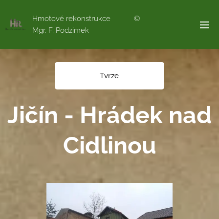
Hmotové rekonstrukce ©
Mgr. F. Podzimek
Tvrze
Jičín - Hrádek nad
Cidlinou