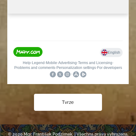
Tvrze
© 2020 Mgr. František Podzimek | Všechna práva vyhrazena.