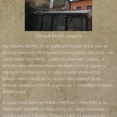
Chrobak SACEK - mapy.cz
Na západní straně, již za hradbami města Jičína, kde se
planina kloní ostrým hřbetem k řece Cidlině, stál dvůr - ve
starší době opevněný - zvaný Hrádek nad Cidlinou. K
tomuto opevněnému dvoru se snad vztahují zápisy v
nejstarší městské knize z r. 1392 a 1406, které určují
polohu nemovitostí blízko hradu nebo naproti hradu.
Hrádek náležel vrchnosti, a proto se v městských knihách
zřídka uvádí.
R. 1524 získal dům na Hrádku Heřman z Rokytníka a na
Ostroměři, úředník na Veliši, který jej r. 1538 odevzdal
majiteli panství Mikuláši Trčkovi z Lípy. V r. 1559 prodal