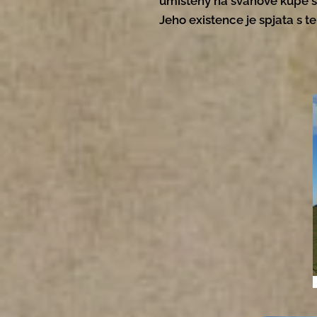
umístěný na svahové kupě s
Jeho existence je spjata s t