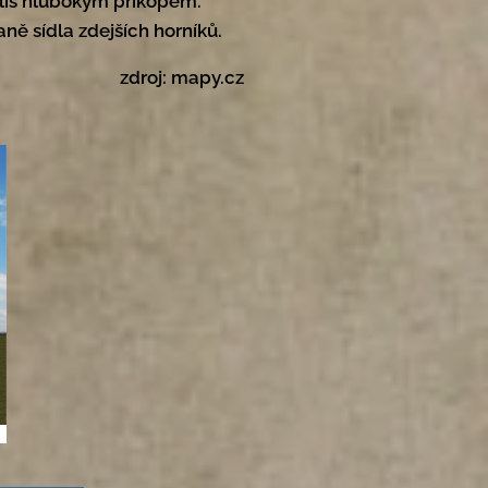
liš hlubokým příkopem.
aně sídla zdejších horníků.
zdroj: mapy.cz