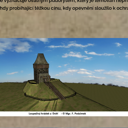
e vyznačuje oválným půdorysem, který je lemován nepří
ehdy probíhající těžkou cínu, kdy opevnění sloužilo k ochr