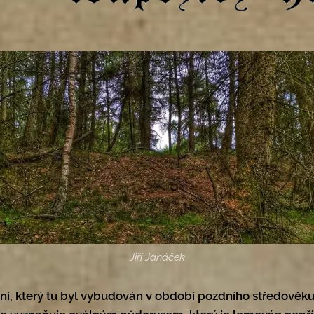
Jiří Janáček
í, který tu byl vybudován v období pozdního středověk