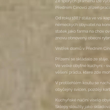
Ze sporých pramenů lze vyčís
Předním Cínovci zřízen praco
Od roku 1887 stála ve vsi k
německých obyvatel na konci 
statek jako farma na chov o
znovu obnovený obecní rybn
Vnitřek domů v Předním Cín
Přízemí se skládalo ze stáje,
Ve velké obytné kuchyni - sv
věšení prádla, které zde moh
V protilehlém koutu se nachá
obyčejný svícen, později ka
Kuchyňské náčiní viselo obyč
Sklepy sloužily jako skladov