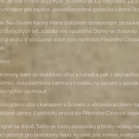
t, že zde v roce 1833 bylo 30 domů se 172 obyvateli. Za 2.
vní tábor pro zajatce, pravděpodobně pobočka tábora Stal
aple Navštívení Panny Marie s oltářem dovezeným ze sask
čtyřicátých let, zůstala ves opuštěná. Domy se zbouraly,
vcí a skotu. V současné době jsou na místě Předního Cíno
ík.
ovci
 komory, kam se skaládalo dříví a nářadí a pak z obývacího
ětnici, stála kachlová kamna s troubou na pečení a sporá
lo rychle uschnout.
zel jídelní stůl s kanapem a židlemi a většinou křížkem na
rbidové lampy. Elektrický proud do Předního Cínovce zave
ejně na stěně. Talíře se často zandavaly a hrnky věšely na 
ací prostor pro brambory, řepu, kysané zelí, mrkev, komp