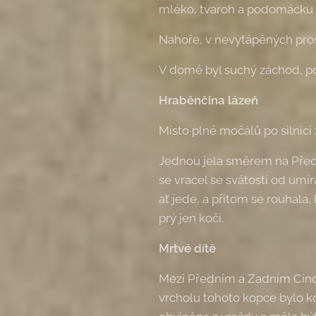
mléko, tvaroh a podomácku 
Nahoře, v nevytápěných prost
V domě byl suchý záchod, po
Hraběnčina lázeň
Místo plné močálů po silnici
Jednou jela směrem na Přední
se vracel se svátostí od umíra
ať jede, a přitom se rouhala,
prý jen kočí.
Mrtvé dítě
Mezi Předním a Zadním Cínov
vrcholu tohoto kopce bylo k