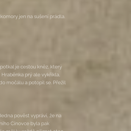
 komory jen na sušení prádla.
otkal je cestou kněz, který
. Hraběnka prý ale vykřikla,
do močálu a potopil se. Přežil
Jedna pověst vypráví, že na
ního Cínovce byla pak