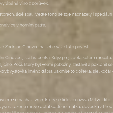
vyráběné víno z borůvek.
orách, lidé spali. Vedle toho se zde nacházely i speciální
nejvíce v horním patře.
 ze Zadního Cínovce na sebe váže tuto pověst.
 Cínovec jistá hraběnka. Když projížděla kolem močálu, p
jícího. Kočí, který byl velmi pobožný, zastavil a poklonil se
 když vyslovila jméno ďábla. Jakmile to dořekla, sjel kočár 
cem se nachází vrch, který se lidově nazývá Mrtvé dítě. 
dysi nalezeno mrtvé děťátko. Jeho matka, děvečka z Před