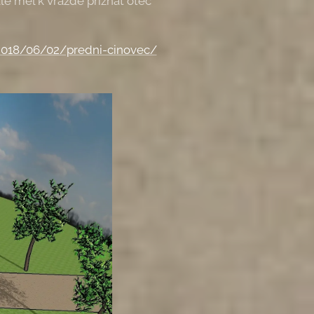
le měl k vraždě přiznat otec
2018/06/02/predni-cinovec/