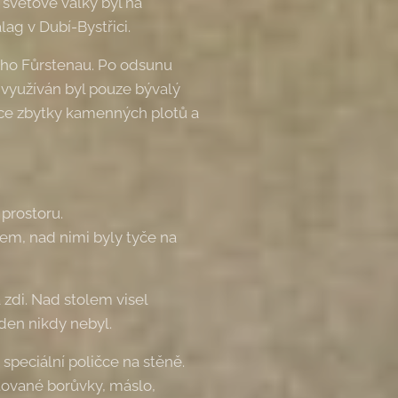
 světové války byl na
ag v Dubí-Bystřici.
ého Fůrstenau. Po odsunu
 využíván byl pouze bývalý
vce zbytky kamenných plotů a
 prostoru.
kem, nad nimi byly tyče na
 zdi. Nad stolem visel
den nikdy nebyl.
speciální poličce na stěně.
otované borůvky, máslo,