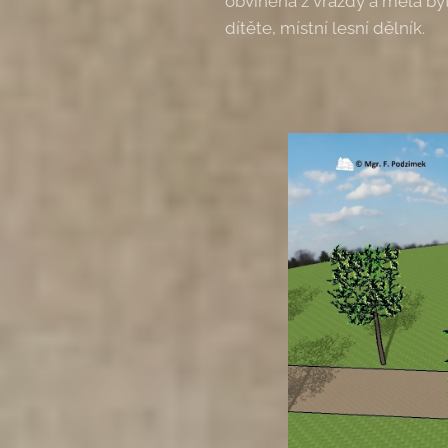
obviněna z vraždy a měla být
dítěte, místní lesní dělník.