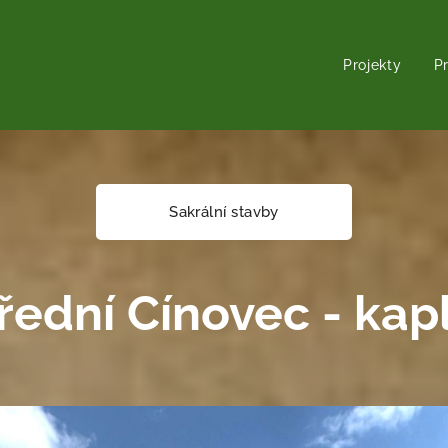
Projekty
P
Sakrální stavby
řední Cínovec - kap