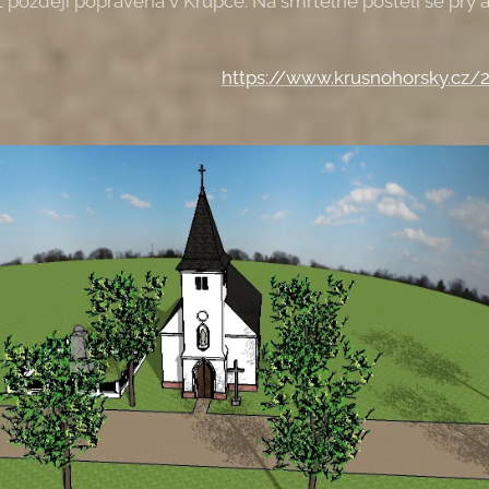
 později popravena v Krupce. Na smrtelné posteli se prý a
https://www.krusnohorsky.cz/