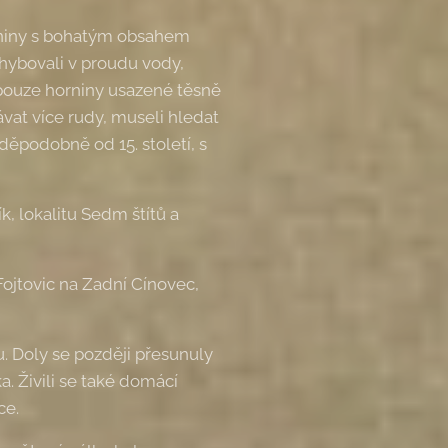
veniny s bohatým obsahem
ohybovali v proudu vody,
 pouze horniny usazené těsně
ávat více rudy, museli hledat
děpodobně od 15. století, s
k, lokalitu Sedm štítů a
ojtovic na Zadní Cínovec,
du. Doly se později přesunuly
. Živili se také domácí
ce.