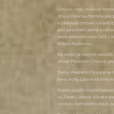
Cínovou rudu získávali horn
cínu a získanou horninu pak 
oddělovali cínovec od lehčí
pod povrchem země a taková l
nová naleziště nebo začít s 
těžbou hlubinnou.
Na cestě za novými nalezišti 
oblast Předního Cínovce, př
Domy Předního Cínovce se na
mezi vrchy Lysá hora a Na mr
Osadu založili krupští horníc
na Zadní Cínovec a lidé z ob
výrobou slaměného zboží, paš