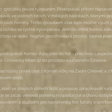
íci zpočátku pouze rýžováním. Překopávali přitom napla
plavili ve vodních tocích. V mělkých nádobách, kterými p
ch částí horniny. Tímto způsobem však bylo možné využít
ožiska se rychle vyčerpávala. Jestliže chtěli horníci získ
těžbou ve skále, nejprve povrchovou a později, teprve prav
postupovali horníci stále dále do hor - přes horu Loupežní
es Cínovecký hřbet až do prostoru současného Cínovce.
cházely podél cest z Komáří vížky na Zadní Cínovec a z F
tvém dítěti.
i, kteří ve zdejších dolech těžili a posléze zpracovávali ru
ce se začali věnovat polnímu hospodářství a chovu dobytka
ováním a službami pro návštěvníky hor, turisty a sportov