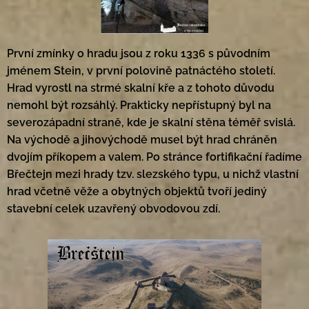
První zmínky o hradu jsou z roku 1336 s původním
jménem Stein, v první polovině patnáctého století.
Hrad vyrostl na strmé skalní kře a z tohoto důvodu
nemohl být rozsáhlý. Prakticky nepřístupný byl na
severozápadní straně, kde je skalní stěna téměř svislá.
Na východě a jihovýchodě musel být hrad chráněn
dvojím příkopem a valem. Po stránce fortifikační řadíme
Břečtejn mezi hrady tzv. slezského typu, u nichž vlastní
hrad včetně věže a obytných objektů tvoří jediný
stavební celek uzavřený obvodovou zdí.